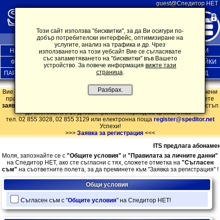
guest@Спедитор НЕТ
Този сайт използва "бисквитки", за да Ви осигури по-
добър потребителски интерфейс, оптимизиране на
услугите, анализ на трафика и др. Чрез
НАЧАЛО
ПОЩА
БОРСА
ДИСКУСИИ
ОБЯВИ
използването на този уебсайт Вие се съгласявате
със запаметяването на "бисквитки" във Вашето
ФИРМИ
НОВИНИ
ПЕРСОНАЛНИ
ИНФ.ДЪРЖАВИ
НАСТРОЙКИ
устройство. За повече информация
вижте тази
страница
.
ПАРТНЬОРИ
ЗАЯВКА
АБОНАМЕНТ
КОНТАКТИ
ИЗХОД
Разбрах.
Вие сте влезли в системата нa SPEDITOR.NET като гост и имате ограничени
права! Ако предлаганата услуга представлява интерес за Вас, попълнете
заявката за регистрация
. Регистрирайки се може да получите пълен достъп
до системата с 10 дневен гратисен период.За връзка с нас -
тел. 02 855 3028, 02 855 3129
или електронна поща
register@speditor.net
Успехи!
>>>
Заявка за регистрация
<<<
ITS предлага абонамент
Моля, запознайте се с
"Общите условия"
и
"Правилата за личните данни"
на Спедитор НЕТ, ако сте съгласни с тях, сложете отметка на
"Съгласен
съм"
на съответните полета, за да преминете към "Заявка за регистрация" !
Общи условия
Cъгласен съм с "
Общите условия
" на Спедитор НЕТ!