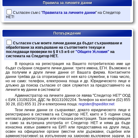
Правила за личните данни
Cъгласен съм с "
Правилата за личните данни
" на Спедитор
НЕТ!
Потвърждение
Cъгласен съм моите лични данни да бъдат съхранявани и
обработвани за извършване на съответните текущи и
последващи проверки по § II т.5 и 6 от
"Oбщите Условия"
на
системата на Спедитор НЕТ.
В процеса на регистрация на Вашето потребителско име ще
бъдат събрани следните лични данни: трите имена, ЕГН. Възможно е
да получим и други лични данни от Вашата фирма. Контактните
данни трябва да са оторизирани от нея като служебни, в това число,
но не само: телефон, електронна поща и др. Юридическото лице е
длъжно да поиска съгласие от своя служител за предоставянето на
личните му данни в системата!
Администратор на личните данни се явява "Спедитор НЕТ" ООД
с ЕИК 131092204, ДДС № BG131092204. Телeфон за контакти (02) 855
30 28, (02) 855 31 29 и електронна поща:
register@speditor.net
Тези лични данни се съхраняват, докато юридическото лице е
регистрирано в системата на Спедитор НЕТ, както и 5 години след
неговата дерегистрация или отказана регистрация. Тази информация
е само за вътрешна употреба от Спедитор НЕТ и няма да бъде
изнасяна извън рамките на ЕИП или предоставяна на други лица,
освен на официални органи (местни или държавни, съдебни или
административни) за изпълнение на законово възложени задачи, за