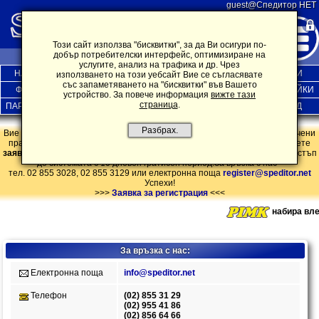
guest@Спедитор НЕТ
Този сайт използва "бисквитки", за да Ви осигури по-
добър потребителски интерфейс, оптимизиране на
услугите, анализ на трафика и др. Чрез
НАЧАЛО
ПОЩА
БОРСА
ДИСКУСИИ
ОБЯВИ
използването на този уебсайт Вие се съгласявате
със запаметяването на "бисквитки" във Вашето
ФИРМИ
НОВИНИ
ПЕРСОНАЛНИ
ИНФ.ДЪРЖАВИ
НАСТРОЙКИ
устройство. За повече информация
вижте тази
страница
.
ПАРТНЬОРИ
ЗАЯВКА
АБОНАМЕНТ
КОНТАКТИ
ИЗХОД
Разбрах.
Вие сте влезли в системата нa SPEDITOR.NET като гост и имате ограничени
права! Ако предлаганата услуга представлява интерес за Вас, попълнете
заявката за регистрация
. Регистрирайки се може да получите пълен достъп
до системата с 10 дневен гратисен период.За връзка с нас -
тел. 02 855 3028, 02 855 3129
или електронна поща
register@speditor.net
Успехи!
>>>
Заявка за регистрация
<<<
набира вле
За връзка с нас:
Eлeктронна
поща
info@speditor.net
Телефон
(02) 855 31 29
(02) 955 41 86
(02) 856 64 66