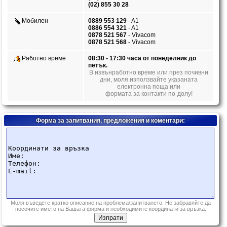
(02) 855 30 28
Мобилен
0889 553 129
- A1
0886 554 321
- A1
0878 521 567
- Vivacom
0878 521 568
- Vivacom
Работно време
08:30 - 17:30 часа от понеделник до
петък.
В извънработно време или през почивни
дни, моля използвайте указаната
електронна поща или
формата за контакти по-долу!
Форма за запитвания, предложения и коментари:
Моля въведете кратко описание на проблема/запитването. Не забравяйте да
посочите името на Вашата фирма и необходимите координати за връзка.