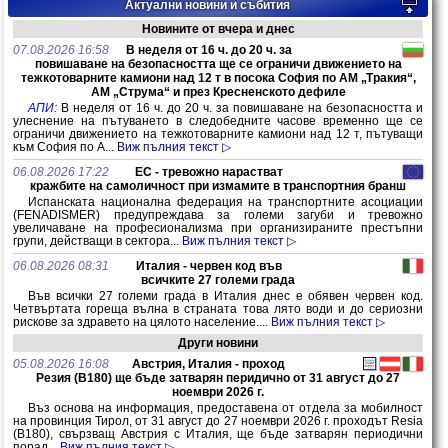
България • Обратните товари от Европа за България се получават
Актуални новини и събития
NORDSTAR LOGISTIK предлага работа в
веднага след разтоварване • Цени на километър: 1,10 € - пълни, 0,85 €
Скандинавия
– празни • При започване на съвместна работа Ви предлагаме
Новините от вчера и днес
NORDSTAR LOGISTIK търси партньори с
преференциални цени при зареждане на гориво от нашите бе...
07.08.2026 16:58
В неделя от 16 ч. до 20 ч. за
влекачи и цели композиции за дългосрочна
повишаване на безопасността ще се ограничи движението на
работа в Скандинавия и Западна Европа по следните маршрути: ✅
тежкотоварните камиони над 12 т в посока София по АМ „Тракия“,
ДАНИЯ – ШВЕЦИЯ – ФИНЛАНДИЯ ✅ ДАНИЯ – ШВЕЦИЯ – НОРВЕГИЯ
АМ „Струма“ и през Кресненското дефиле
✅ ДАНИЯ – ГЕРМАНИЯ – БЕНЕЛЮКС 🔧КАКВО ПОЛУЧАВАТЕ ОТ
Регулярна заетост в Европа
НАС?
АПИ:
В неделя от 16 ч. до 20 ч. за повишаване на безопасността и
улеснение на пътуването в следобедните часове временно ще се
Фирма "Юнимастърс Лоджистикс Ес Си Ес"
ограничи движението на тежкотоварните камиони над 12 т, пътуващи
ЕООД наема цели композиции прицепи/мегатрейлъри и гарантира
към София по А...
Виж пълния текст ▷
месечен пробег над 11 000км. Ние предлагаме регулярна заетост на
Вашите превозни средства по следните релации на кръг: Германия -
06.08.2026 17:22
ЕС - тревожно нарастват
Испания - Бенелюкс/Германия Германия - Бенелюкс - Германия/
кражбите на самоличност при измамите в транспортния бранш
Австрия Германия - Англия - Германия/Чехия От нас ще получите
Испанската национална федерация на транспортните асоциации
Тежкотоварни автомобилни гуми
партньорско отношение, отлично обслужване и коректност, както и
(FENADISMER) предупреждава за големи загуби и тревожно
възможност да избирате между няколко вида плащания.
Гуми с марка "Paxxon" предоставят
увеличаване на професионализма при организираните престъпни
надеждност, стойност и сигурност на
групи, действащи в сектора...
Виж пълния текст ▷
клиентите по цял свят. Предлагат се
за международен транспорт, регионален транспорт и смесени
06.08.2026 08:31
Италия - червен код във
пътища. Подходящи за влекачи и ремаркета.
всичките 27 големи града
Във всички 27 големи града в Италия днес е обявен червен код.
ОФЕРТА ЗА ТРАНСПОРТНО ПАРТНЬОРСТВО
Четвъртата гореща вълна в страната това лято води и до сериозни
2026
рискове за здравето на цялото население....
Виж пълния текст ▷
ОФЕРТА ЗА ТРАНСПОРТНО ПАРТНЬОРСТВО
Други новини
2026 Delamode Bulgaria Ltd. За нас Delamode България е част от
05.08.2026 16:08
Австрия, Италия - проход
международната логистична група Delamode Group, с дългогодишен
Резия (B180) ще бъде затварян перидично от 31 август до 27
опит на европейския пазар и утвърдена репутация в областта на
ноември 2026 г.
спедицията, транспорта и интегрираните логистични услуги. Нашият
фокус е върху изграждането на дългосрочни и устойчиви партньорства
Въз основа на информация, предоставена от отдела за мобилност
с надеждни превозвачи, основани на прозрачни условия, гарантирана
на провинция Тирол, от 31 август до 27 ноември 2026 г. проходът Resia
(B180), свързващ Австрия с Италия, ще бъде затварян периодични
сигурност на плащанията и стабилен товаропоток.
порад...
Виж пълния текст ▷