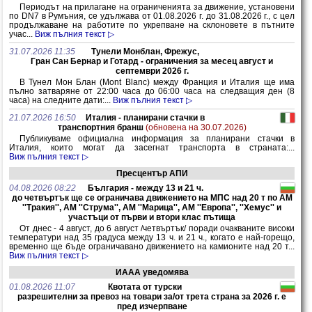
Периодът на прилагане на ограниченията за движение, установени
по DN7 в Румъния, се удължава от 01.08.2026 г. до 31.08.2026 г., с цел
продължаване на работите по укрепване на склоновете в пътните
учас...
Виж пълния текст ▷
31.07.2026 11:35
Тунели Монблан, Фрежус,
Гран Сан Бернар и Готард - ограничения за месец август и
септември 2026 г.
В Тунел Мон Блан (Mont Blanc) между Франция и Италия ще има
пълно затваряне от 22:00 часа до 06:00 часа на следващия ден (8
часа) на следните дати:...
Виж пълния текст ▷
21.07.2026 16:50
Италия - планирани стачки в
транспортния бранш
(обновена на 30.07.2026)
Публикуваме официална информация за планирани стачки в
Италия, които могат да засегнат транспорта в страната:...
Виж пълния текст ▷
Пресцентър АПИ
04.08.2026 08:22
България - между 13 и 21 ч.
до четвъртък ще се ограничава движението на МПС над 20 т по АМ
''Тракия'', АМ ''Струма'', АМ ''Марица'', АМ ''Европа'', ''Хемус'' и
участъци от първи и втори клас пътища
От днес - 4 август, до 6 август /четвъртък/ поради очакваните високи
температури над 35 градуса между 13 ч. и 21 ч., когато е най-горещо,
временно ще бъде ограничавано движението на камионите над 20 т...
Виж пълния текст ▷
ИААА уведомява
01.08.2026 11:07
Квотата от турски
разрешителни за превоз на товари за/от трета страна за 2026 г. е
пред изчерпване