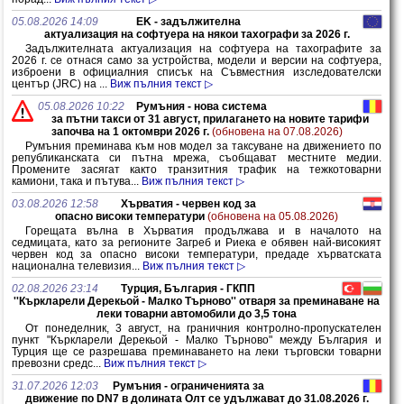
05.08.2026 14:09
EK - задължителна
актуализация на софтуера на някои тахографи за 2026 г.
Задължителната актуализация на софтуера на тахографите за
2026 г. се отнася само за устройства, модели и версии на софтуера,
изброени в официалния списък на Съвместния изследователски
център (JRC) на ...
Виж пълния текст ▷
05.08.2026 10:22
Румъния - нова система
за пътни такси от 31 август, прилагането на новите тарифи
започва на 1 октомври 2026 г.
(обновена на 07.08.2026)
Румъния преминава към нов модел за таксуване на движението по
републиканската си пътна мрежа, съобщават местните медии.
Промените засягат както транзитния трафик на тежкотоварни
камиони, така и пътува...
Виж пълния текст ▷
03.08.2026 12:58
Хърватия - червен код за
опасно високи температури
(обновена на 05.08.2026)
Горещата вълна в Хърватия продължава и в началото на
седмицата, като за регионите Загреб и Риека е обявен най-високият
червен код за опасно високи температури, предаде хърватската
национална телевизия...
Виж пълния текст ▷
02.08.2026 23:14
Турция, България - ГКПП
''Къркларели Дерекьой - Малко Търново'' отваря за преминаване на
леки товарни автомобили до 3,5 тона
От понеделник, 3 август, на граничния контролно-пропускателен
пункт "Къркларели Дерекьой - Малко Търново" между България и
Турция ще се разрешава преминаването на леки търговски товарни
превозни средс...
Виж пълния текст ▷
31.07.2026 12:03
Румъния - ограниченията за
движение по DN7 в долината Олт се удължават до 31.08.2026 г.