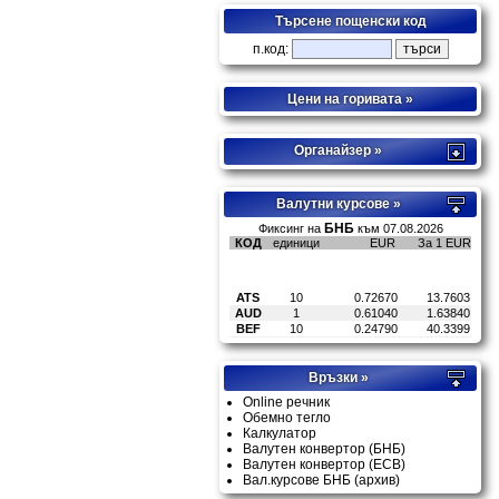
Търсене пощенски код
п.код:
Цени на горивата »
Органайзер »
Валутни курсове »
Връзки »
Online речник
Обемно тегло
Калкулатор
Валутен конвертор (БНБ)
Валутен конвертор (ECB)
Вал.курсове БНБ
(архив)