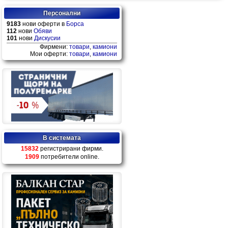
Персонални
9183
нови оферти в
Борса
112
нови
Обяви
101
нови
Дискусии
Фирмени:
товари
,
камиони
Мои оферти:
товари
,
камиони
В системата
15832
регистрирани фирми.
1909
потребители online.