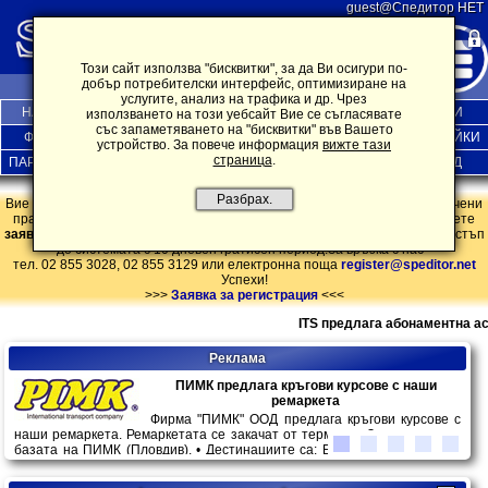
guest@Спедитор НЕТ
Този сайт използва "бисквитки", за да Ви осигури по-
добър потребителски интерфейс, оптимизиране на
услугите, анализ на трафика и др. Чрез
НАЧАЛО
ПОЩА
БОРСА
ДИСКУСИИ
ОБЯВИ
използването на този уебсайт Вие се съгласявате
със запаметяването на "бисквитки" във Вашето
ФИРМИ
НОВИНИ
ПЕРСОНАЛНИ
ИНФ.ДЪРЖАВИ
НАСТРОЙКИ
устройство. За повече информация
вижте тази
страница
.
ПАРТНЬОРИ
ЗАЯВКА
АБОНАМЕНТ
КОНТАКТИ
ИЗХОД
Разбрах.
Вие сте влезли в системата нa SPEDITOR.NET като гост и имате ограничени
права! Ако предлаганата услуга представлява интерес за Вас, попълнете
заявката за регистрация
. Регистрирайки се може да получите пълен достъп
до системата с 10 дневен гратисен период.За връзка с нас -
тел. 02 855 3028, 02 855 3129
или електронна поща
register@speditor.net
Успехи!
>>>
Заявка за регистрация
<<<
ITS предлага абонаментна асист
Реклама
ПИМК предлага кръгови курсове с наши
ремаркета
Фирма "ПИМК" ООД предлага кръгови курсове с
наши ремаркета. Ремаркетата се закачат от терминал Златитрап или
базата на ПИМК (Пловдив). • Дестинациите са: България (Златитрап/
база на ПИМК) -⮞ Германия/Австрия/Белгия/Нидерландия/Полша -⮞