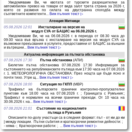
Уведомяваме Ви, че квотата от турските разрешителни за
автомобилен превоз на товари от вида за/от трета страна за 2026 г,
която се разменя по силата на двустранна спогодба между
съответните компетентн...
Виж пълния текст ▷
Агенция Митници
05.08.2026 12:01
Инсталиране на версия на
модул СУА от БАЦИС на 06.08.2026 г.
Уведомяваме Ви, че на 06.08.2026 г. в периода от 08.30 часа до
09.00 часа във връзка с инсталиране на версия на модул СУА са
възможни прекъсвания в услугите, предоставяни от БАЦИС за външни
и вътрешни...
Виж пълния текст ▷
Актуална информация за пътната обстановка
07.08.2026 17:30
Пътна обстановка
(АПИ)
Бюлетин пътна обстановка 07.08.2026 17:30 Информация за
състоянието на републиканските пътища към 17:30 часа на 07.08.2026
г. 1. МЕТЕОРОЛОГИЧНА ОБСТАНОВКА: През нощта ще бъде ясно и
почти тихо. Утре щ...
Виж пълния текст ▷
07.08.2026 18:00
Ситуация по ГКПП
(МВР)
Трафикът на българските гранични контролно-пропускателни
пунктове към 18.00 часа на 07.08.2026 г. ; Границата с Румъния:;
Трафикът е нормален на всички гранични преходи. От 10 часа на
30.06.2026 г. на...
Виж пълния текст ▷
07.08.2026 21:01
Състояние на националните
пътища в Румъния
Описаните по-долу участъци са в следния формат: път - от км до км
| между локации. Пътни събития и краткосрочни ремонтни дейности: ;
- няма -; Краткосрочни работи: ; ...
Виж пълния текст ▷